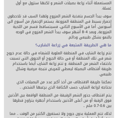
المستعملة أثناء زراعة بصيلات الشعر و لكنها ستزول مع أول
غسلة.
سوف يبدأ الجسم بتغذية الشعر المزروع ولهذا السبب قد تلاحظون
إحمرار بسيط في المنطقة المزروعة. يستمر الإحمرار من أسبوع الى
أسبوعين. أما في الأسبوع الثاني، فسيتساقط قسم من اللحية
المزروعة, وبعد 4-8 أشهر سوف يبدأ الشعر المزروع في الوجه
بالنمو بشكل طبيعي ودائم.
ما هي الطريقة المتبعة في زراعة الشارب؟
تتم زراعة الشارب في المنطقة العلوية للشفاه في حالة عدم خروج
شعر في تلك المنطقة أو في حالة الجروح أو الحروق التي تسببت
باختفاء الشعر من المنطقة. و تتم زراعة الشارب أيضا باستخدام
طريقة أقتطاف البصيلة ليعطي للمريض نتيجة مرضية وشكل
طبيعي.
تمكننا طريقة الاقتطاف من أخذ أكبر عدد من البصيلات الذي
نحتاجه لزراعة الشارب حسب الكثافة الذي يرغبها الشخص ..
يتم اقتطاف جذور الشعر الرقيقة من المنطقة الواقعة بين الأذنين
فوق الرقبة أو من أعلى الأذنين باستخدام أجهزة يتراوح قطرها
بين 0.6-0.7 ملم ..
لذلك تتم العملية بدون جروح ولا تستغرق الكثير من الوقت .. مما