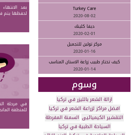
بعد الانتهاء
Turkey Care
لحفظها يتم فر
2020-08-02
ديفا كلينك
2020-02-01
مركز تولين للتجميل
2020-01-16
كيف تختار طبيب زراعة الاسنان المناسب
2020-01-14
وسوم
ازالة الشعر بالليزر في تركيا
في مرحلة التخ
افضل مراكز لزراعة الشعر في تركيا
للمنطقة المانح
التقشير الكيميائيى
السمنة المفرطة
السياحة الطبية في تركيا