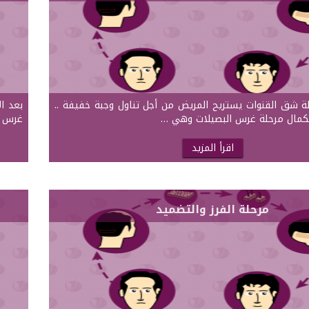
ة شق القنوات يستريح المريض من أجل تناول وجبة خفيفة ..
بعد ا
كمال مرحلة غرس البصيلات وهي …
غرس ا
اقرأ المزيد
مرحلة الفرز والتضميد