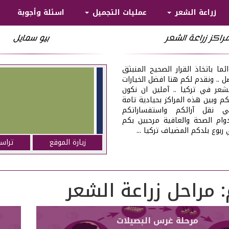
زراعة الشعر
عمليات التجميل
اسئلة وأجوبة
راكز زراعة الشعر
بيو سمايل
ما باتخاذ القرار الصحيح المنبثق
ضل .. ونقدم لكم هنا افضل الخيارات
الشعر في تركيا .. آملين ان نكون
م وبين هذه المراكز بحيادية تامة
 نقل آرائكم واستفساراتكم
ام الصحة والعافية مرحبين بكم
ربوع بلدكم المضياف تركيا ...
زيارة الموقع
تراس
:
مراحل زراعة الشعر
مرحلة غرس البصيلات