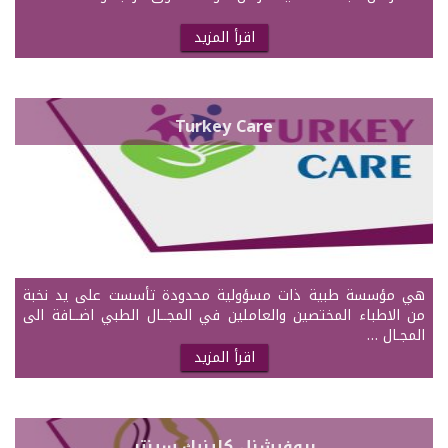
اقرأ المزيد
Turkey Care
هي مؤسسة طبية ذات مسؤولية محدودة تأسست على يد نخبة
من الاطباء المختصين والعاملين في المجــال الطبي اضــافة الى
المجـال …
اقرأ المزيد
بروفيشنل كلينيك سينتر