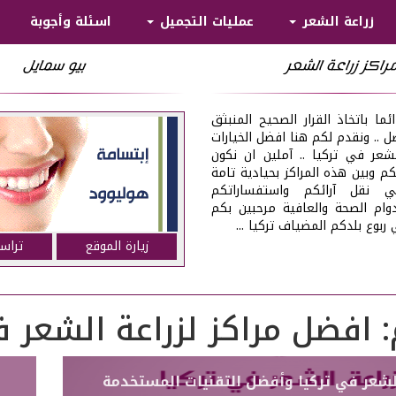
زراعة الشعر
عمليات التجميل
اسئلة وأجوبة
راكز زراعة الشعر
بيو سمايل
ما باتخاذ القرار الصحيح المنبثق
ضل .. ونقدم لكم هنا افضل الخيارات
الشعر في تركيا .. آملين ان نكون
م وبين هذه المراكز بحيادية تامة
 نقل آرائكم واستفساراتكم
ام الصحة والعافية مرحبين بكم
ربوع بلدكم المضياف تركيا ...
زيارة الموقع
تراس
:
افضل مراكز لزراعة الشعر ف
لشعر في تركيا وأفضل التقنيات المستخدمة