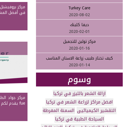
مركز بروفيشنل 
Turkey Care
في أفضل المشا
2020-08-02
ديفا كلينك
2020-02-01
مركز تولين للتجميل
2020-01-16
كيف تختار طبيب زراعة الاسنان المناسب
2020-01-14
وسوم
ازالة الشعر بالليزر في تركيا
مركز جواد الطب
افضل مراكز لزراعة الشعر في تركيا
fue يقدم لكم افضل عمليات زراعة الشعر مع طاقم …
التقشير الكيميائيى
السمنة المفرطة
السياحة الطبية في تركيا